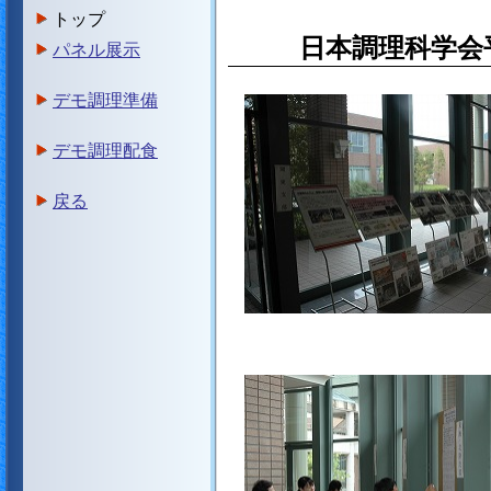
トップ
日本調理科学会
パネル展示
デモ調理準備
デモ調理配食
戻る