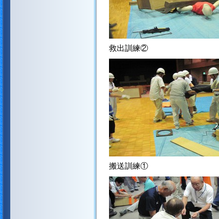
救出訓練②
搬送訓練①