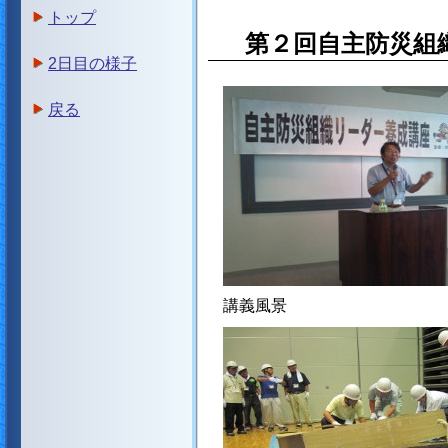
トップ
第２回自主防災組
2日目の様子
戻る
講義風景