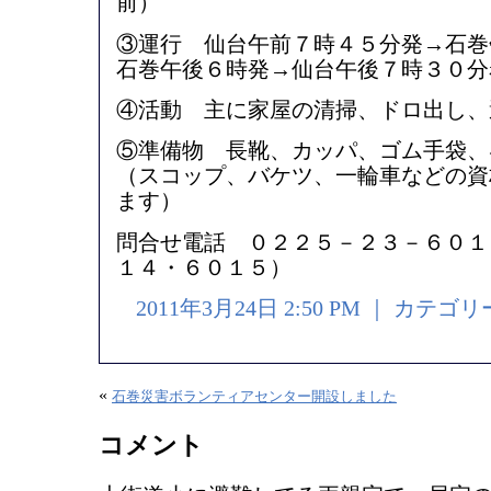
前）
③運行 仙台午前７時４５分発→石
石巻午後６時発→仙台午後７時３０分
④活動 主に家屋の清掃、ドロ出し、
⑤準備物 長靴、カッパ、ゴム手袋、
（スコップ、バケツ、一輪車などの資
ます）
問合せ電話 ０２２５－２３－６０１
１４・６０１５）
2011年3月24日 2:50 PM ｜ カテゴ
«
石巻災害ボランティアセンター開設しました
コメント